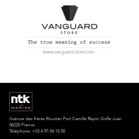
Avenue des frères Roustan Port Camille Rayon Golfe Juan
06220 France
Téléphone: +33.4.97.04.15.00