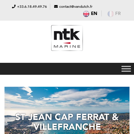
+33.6.18.49.49.76
contact@vandutch.fr
EN
FR
ST JEAN CAP FERRAT &
VILLEFRANCHE