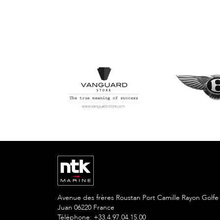
Avenue des frères Roustan Port Camille Rayon Golfe
Juan 06220 France
Téléphone: +33.4.97.04.15.00