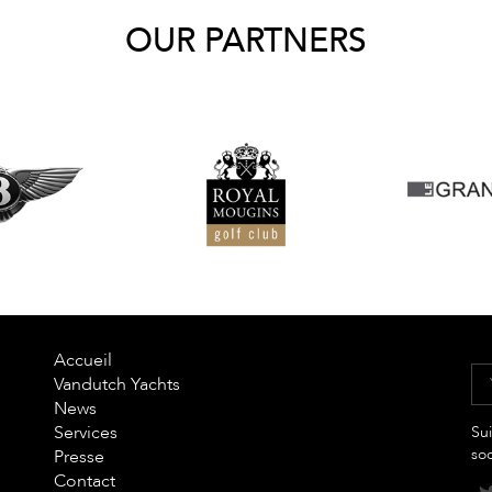
OUR PARTNERS
Accueil
Vandutch Yachts
News
Services
Sui
so
Presse
Contact