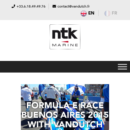
+33.6.18.49.49.76
contact@vandutch.fr
EN
FR
FORMULA E RACE
BUENOS AIRES 2015
WITH VANDUTCH