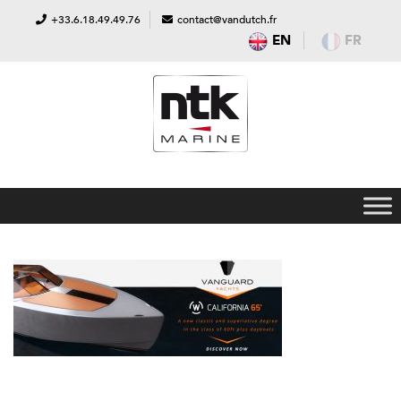
+33.6.18.49.49.76
contact@vandutch.fr
EN
FR