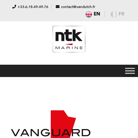
+33.6.18.49.49.76
contact@vandutch.fr
EN
FR