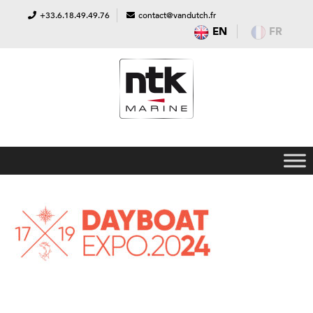
+33.6.18.49.49.76
contact@vandutch.fr
EN
FR