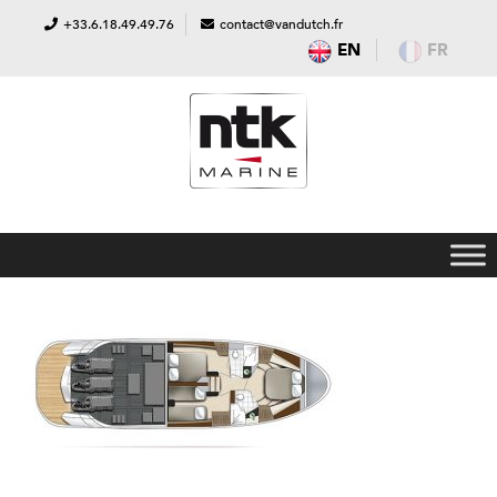
+33.6.18.49.49.76
contact@vandutch.fr
EN
FR