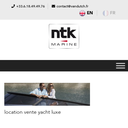
+33.6.18.49.49.76
contact@vandutch.fr
EN
FR
location vente yacht luxe