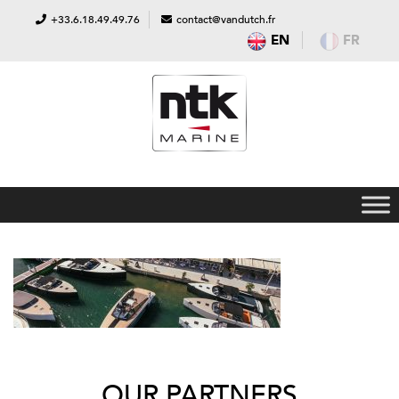
+33.6.18.49.49.76
contact@vandutch.fr
EN
FR
OUR PARTNERS