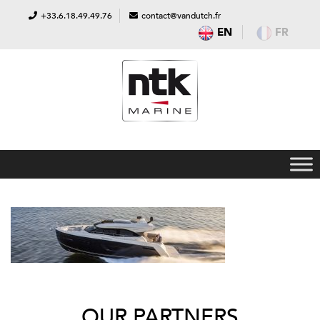
+33.6.18.49.49.76
contact@vandutch.fr
EN
FR
OUR PARTNERS