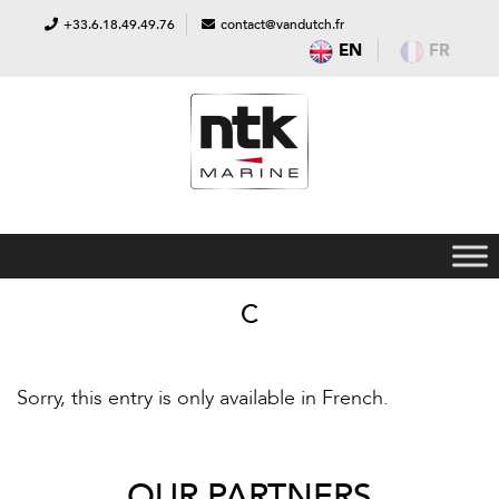
+33.6.18.49.49.76
contact@vandutch.fr
EN
FR
C
Sorry, this entry is only available in
French
.
OUR PARTNERS